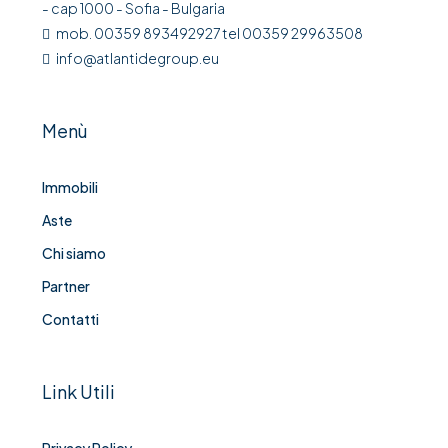
- cap 1000 - Sofia - Bulgaria
mob. 00359 893492927 tel 00359 29963508
info@atlantidegroup.eu
Menù
Immobili
Aste
Chi siamo
Partner
Contatti
Link Utili
Privacy Policy