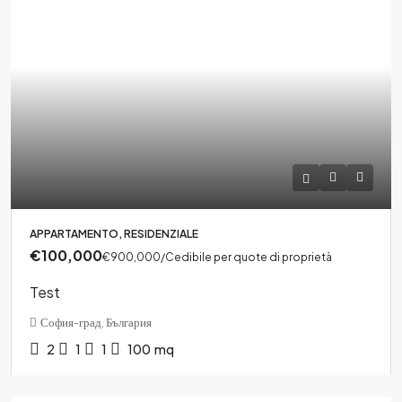
APPARTAMENTO, RESIDENZIALE
€100,000
€900,000
/Cedibile per quote di proprietà
Test
София-град, България
2
1
1
100
mq